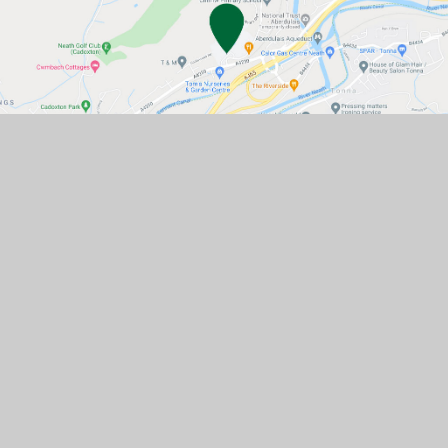
CONTACT US
MAIN RD, CADOXTON, ABERDULAIS,
NEATH SA10 8DB